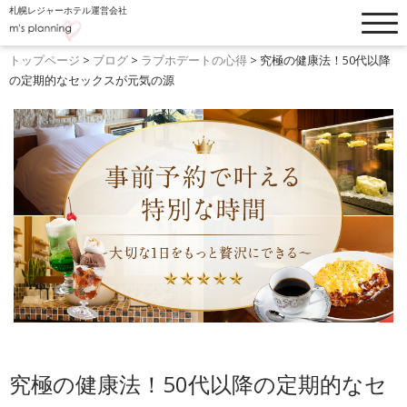
札幌レジャーホテル運営会社
トップぺージ
お知らせ
トップページ
>
ブログ
>
ラブホデートの心得
>
究極の健康法！50代以降
の定期的なセックスが元気の源
ホテルリスト
フードメニュー
客室・料金一覧
ブログ
設備・オプション
よくあるご質問
ウォーターホテルK
採用情報
ホテル縁
究極の健康法！50代以降の定期的なセ