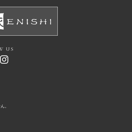
W US
せん。