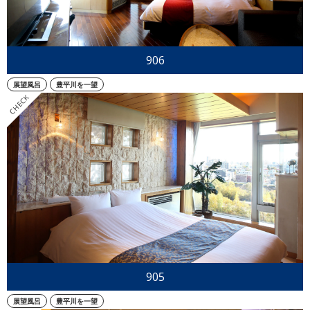
ご予約
906
展望風呂
豊平川を一望
905
展望風呂
豊平川を一望