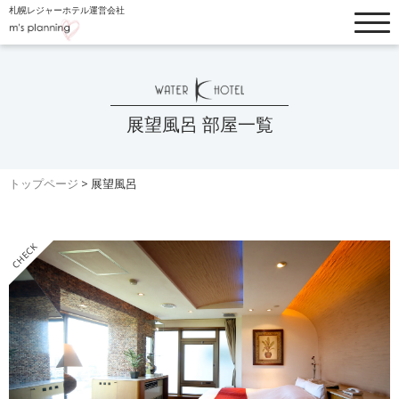
札幌レジャーホテル運営会社
トップぺージ
お知らせ
ホテルリスト
フードメニュー
展望風呂 部屋一覧
客室・料金一覧
ブログ
トップページ
>
展望風呂
設備・オプション
よくあるご質問
ウォーターホテルK
採用情報
ホテル縁