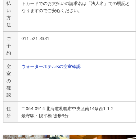
払
トカードでのお支払いの請求名は「法人名」での明記と
い
なりますのでご安心ください。
方
法
ご
011-521-3331
予
約
空
ウォーターホテルKの空室確認
室
の
確
認
住
〒064-0914 北海道札幌市中央区南14条西1-1-2
所
最寄駅：幌平橋 徒歩3分