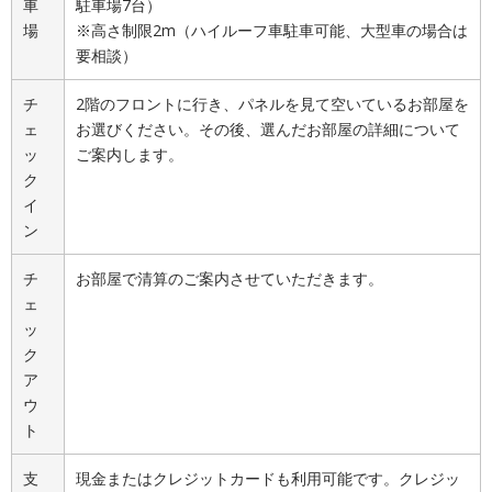
車
駐車場7台）
場
※高さ制限2m（ハイルーフ車駐車可能、大型車の場合は
要相談）
チ
2階のフロントに行き、パネルを見て空いているお部屋を
ェ
お選びください。その後、選んだお部屋の詳細について
ッ
ご案内します。
ク
イ
ン
チ
お部屋で清算のご案内させていただきます。
ェ
ッ
ク
ア
ウ
ト
支
現金またはクレジットカードも利用可能です。クレジッ