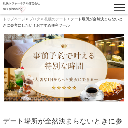
札幌レジャーホテル運営会社
トップぺージ
お知らせ
トップページ
>
ブログ
>
札幌のデート
>
デート場所が全然決まらないと
きに参考にしたい！おすすめ便利ツール
ホテルリスト
フードメニュー
客室・料金一覧
ブログ
設備・オプション
よくあるご質問
ウォーターホテルK
採用情報
ホテル縁
デート場所が全然決まらないときに参