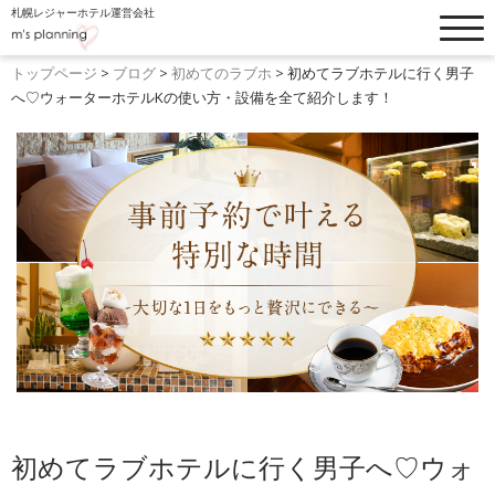
札幌レジャーホテル運営会社
トップぺージ
お知らせ
トップページ
>
ブログ
>
初めてのラブホ
>
初めてラブホテルに行く男子
へ♡ウォーターホテルKの使い方・設備を全て紹介します！
ホテルリスト
フードメニュー
客室・料金一覧
ブログ
設備・オプション
よくあるご質問
ウォーターホテルK
採用情報
ホテル縁
初めてラブホテルに行く男子へ♡ウォ