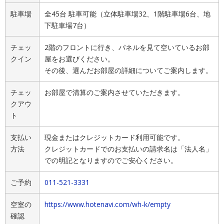
駐車場
全45台 駐車可能（立体駐車場32、1階駐車場6台、地
下駐車場7台）
チェッ
2階のフロントに行き、パネルを見て空いているお部
クイン
屋をお選びください。
その後、選んだお部屋の詳細についてご案内します。
チェッ
お部屋で清算のご案内させていただきます。
クアウ
ト
支払い
現金またはクレジットカード利用可能です。
方法
クレジットカードでのお支払いの請求名は「法人名」
での明記となりますのでご安心ください。
ご予約
011-521-3331
空室の
https://www.hotenavi.com/wh-k/empty
確認