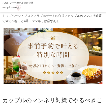
札幌レジャーホテル運営会社
トップぺージ
お
トップページ
>
ブログ
>
ラブホデートの心得
>
カップルのマンネリ対策
でやるべきこと4選！マンネリは必ずある
ホテルリスト
フード
客室・料金一覧
ブ
設備・オプション
よくあ
ウォーターホテルK
採
ホテル縁
カップルのマンネリ対策でやるべきこ