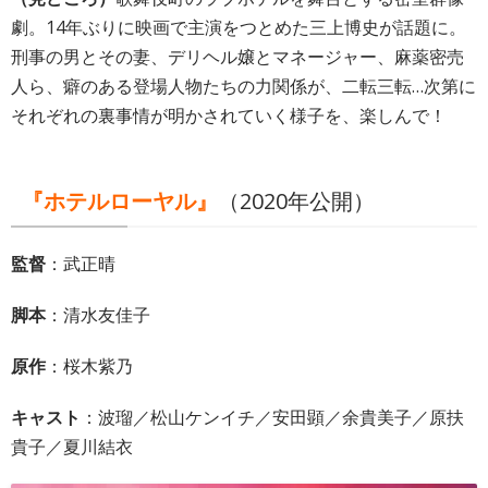
劇。14年ぶりに映画で主演をつとめた三上博史が話題に。
刑事の男とその妻、デリヘル嬢とマネージャー、麻薬密売
人ら、癖のある登場人物たちの力関係が、二転三転…次第に
それぞれの裏事情が明かされていく様子を、楽しんで！
『ホテルローヤル』
（2020年公開）
監督
：武正晴
脚本
：清水友佳子
原作
：桜木紫乃
キャスト
：波瑠／松山ケンイチ／安田顕／余貴美子／原扶
貴子／夏川結衣