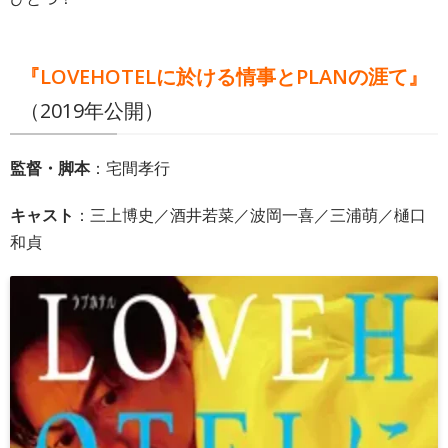
『LOVEHOTELに於ける情事とPLANの涯て』
（2019年公開
）
監督・脚本
：宅間孝行
キャスト
：三上博史／酒井若菜／波岡一喜／三浦萌／樋口
和貞