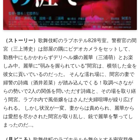
（ストーリー
）
歌舞伎町のラブホテル828号室。警察官の間
宮（三上博史）は部屋の隅にビデオカメラをセットして、
勤務中にもかかわらずデリヘル嬢の麗華（三浦萌）とお楽
しみ中。麗華に“弱みを握られている”間宮は、横領した金を
彼女に貢いでいるのだった。 そんな濡れ場に、間宮の妻で
婦警の詩織（酒井若菜）が踏み込んでくる！取調べさなが
らの勢いで2人の関係を問いただす詩織と、その場を取り繕
う間宮。ラブホ内で風俗嬢をはさんだ夫婦喧嘩が繰り広げ
られる。 しかし状況が一変。妻からは責められ、麗華から
は愛想を尽かされた間宮が取り乱し、銃で麗華を撃ってし
まったのだ…。
（見どころ）
歌舞伎町のラブホテルを舞台とする密室群像