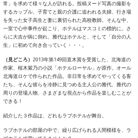
常」を求めて様々な人が訪れる。投稿ヌード写真の撮影を
するカップル、子育てと親の介護に追われる夫婦、行き場
を失った女子高生と妻に裏切られた高校教師。そんな中、
一室で心中事件が起こり、ホテルはマスコミの標的に。さ
らに大吉が病に倒れ、雅代はホテルと、そして「自分の人
生」に初めて向き合っていく・・・。
（見どころ）
2013年第149回直木賞を受賞した、北海道の
作家、桜木紫乃の
小説「ホテルローヤル」が原作。オール
北海道ロケで作られた作品。非日常を求めてやってくる客
たち、そんな彼らを冷静に見つめる主人公の雅代、雅代の
周りの登場人物、さまざまな視点から作品を楽しむことが
できる！
紹介した３作品は、どれもラブホテルが舞台。
ラブホテルの部屋の中で、繰り広げられる人間模様を、ラ