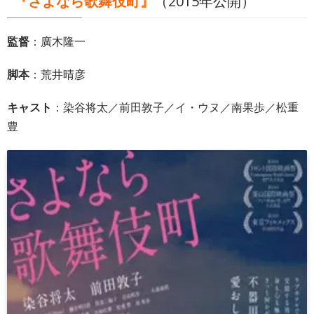
『さよなら歌舞伎町』
（2015年公開）
監督
：廣木隆一
脚本
：荒井晴彦
キャスト
：染谷将太／前田敦子／イ・ウヌ／南果歩／松重
豊