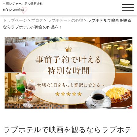
札幌レジャーホテル運営会社
トップぺージ
お知らせ
トップページ
>
ブログ
>
ラブホデートの心得
>
ラブホテルで映画を観る
ならラブホテルが舞台の作品を！
ホテルリスト
フードメニュー
客室・料金一覧
ブログ
設備・オプション
よくあるご質問
ウォーターホテルK
採用情報
ホテル縁
ラブホテルで映画を観るならラブホテ