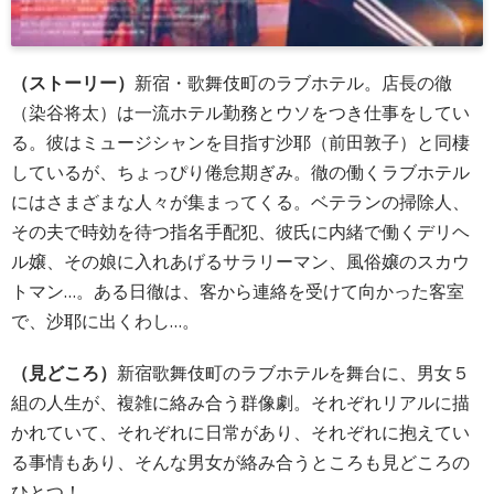
（ストーリー）
新宿・歌舞伎町のラブホテル。店長の徹
（染谷将太）は一流ホテル勤務とウソをつき仕事をしてい
る。彼はミュージシャンを目指す沙耶（前田敦子）と同棲
しているが、ちょっぴり倦怠期ぎみ。徹の働くラブホテル
にはさまざまな人々が集まってくる。ベテランの掃除人、
その夫で時効を待つ指名手配犯、彼氏に内緒で働くデリヘ
ル嬢、その娘に入れあげるサラリーマン、風俗嬢のスカウ
トマン…。ある日徹は、客から連絡を受けて向かった客室
で、沙耶に出くわし…。
（見どころ
）
新宿歌舞伎町のラブホテルを舞台に、男女５
組の人生が、複雑に絡み合う群像劇。それぞれリアルに描
かれていて、それぞれに日常があり、それぞれに抱えてい
る事情もあり、そんな男女が絡み合うところも見どころの
ひとつ！