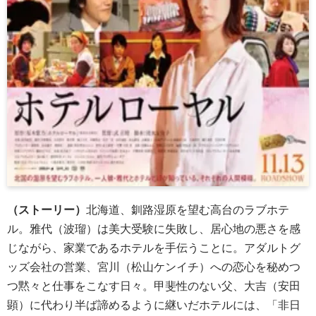
（ストーリー）
北海道、釧路湿原を望む高台のラブホテ
ル。雅代（
波瑠）
は美大受験に失敗し、居心地の悪さを感
じながら、家業であるホテルを手伝うことに。アダルトグ
ッズ会社の営業、宮川（
松山ケンイチ）
への恋心を秘めつ
つ黙々と仕事をこなす日々。甲斐性のない父、大吉（安田
顕）に代わり半ば諦めるように継いだホテルには、「非日